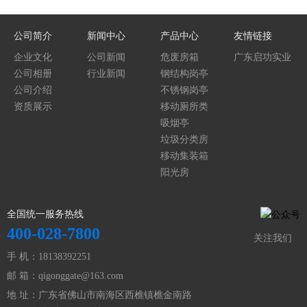
公司简介
新闻中心
产品中心
友情链接
企业文化
公司新闻
危废房箱
广东启功实业
公司相册
行业新闻
钢结构岗亭
集团
公司介绍
不锈钢岗亭
资质展示
移动厕所类
吸烟亭
垃圾分类房
移动集装箱
阳光房
全国统一服务热线
400-028-7800
关注我们
手 机：18138392251
邮 箱：qigonggate@163.com
地 址：广东省佛山市南海区西樵镇樵金南路