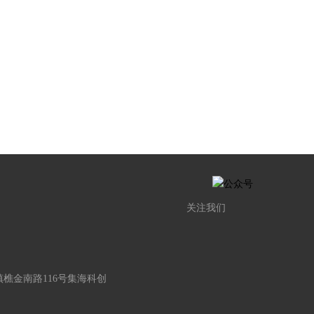
关注我们
樵金南路116号集海科创