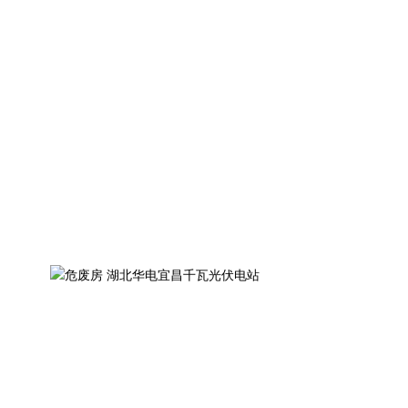
启功集团助力伊利武汉工厂打造标准
化危废暂存间项目纪实
危废房 上海船舶运输科学研究所有限
危
公司