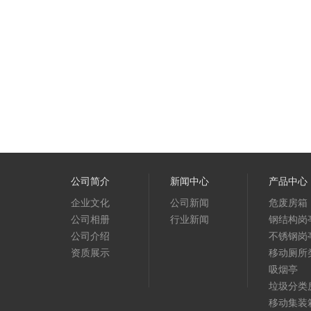
危废房 湖北华电宜昌千瓦光伏电站
公司简介
新闻中心
产品中心
企业文化
公司新闻
危废房箱
公司相册
行业新闻
钢结构岗
公司介绍
不锈钢岗
资质展示
移动厕所
吸烟亭
垃圾分类
移动集装