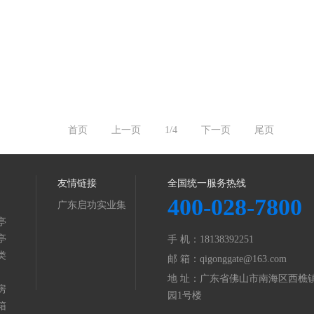
首页
上一页
1/4
下一页
尾页
友情链接
全国统一服务热线
400-028-7800
广东启功实业集
亭
团
亭
手 机：18138392251
类
邮 箱：qigonggate@163.com
地 址：广东省佛山市南海区西樵镇
房
园1号楼
箱