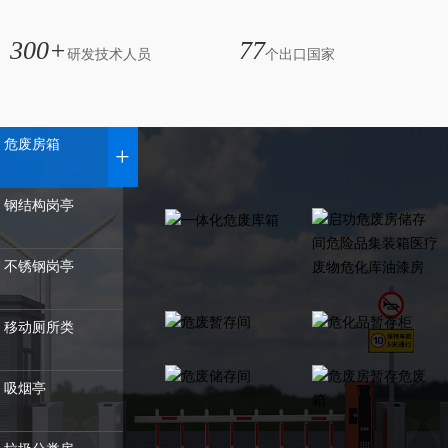
300+
77
研发技术人员
个出口国家
危废房箱
+
钢结构岗亭
不锈钢岗亭
移动厕所类
吸烟亭