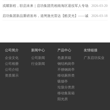
戎耀新程，职启未来｜启功集团亮相南海区退役军人专场
2026-03-20
启功集团新品重磅发布，道闸激光雷达【酷灵光】——诚
2026-03-18
招聘会
邀合作共赢
公司简介
新闻中心
产品中心
友情链接
企业文化
公司新闻
危废房箱
广东启功实业
公司相册
行业新闻
钢结构岗亭
集团
公司介绍
不锈钢岗亭
资质展示
移动厕所类
吸烟亭
垃圾分类房
移动集装箱
阳光房