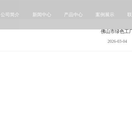
公司简介
新闻中心
产品中心
案例展示
联
佛山市绿色工
2026-03-04