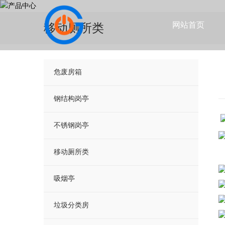
网站首页
移动厕所类
危废房箱
钢结构岗亭
不锈钢岗亭
移动厕所类
吸烟亭
垃圾分类房