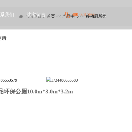
系我们
访客留言
400-028-7800
当前位置：
首页
<<
产品中心
<<
移动厕所类
厕所
厕10.0m*3.0m*3.2m