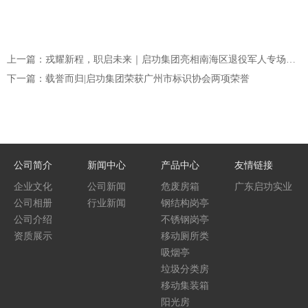
上一篇：戎耀新程，职启未来｜启功集团亮相南海区退役军人专场招聘会
下一篇：载誉而归|启功集团荣获广州市标识协会两项荣誉
公司简介
新闻中心
产品中心
友情链接
企业文化
公司新闻
危废房箱
广东启功实业
公司相册
行业新闻
钢结构岗亭
集团
公司介绍
不锈钢岗亭
资质展示
移动厕所类
吸烟亭
垃圾分类房
移动集装箱
阳光房