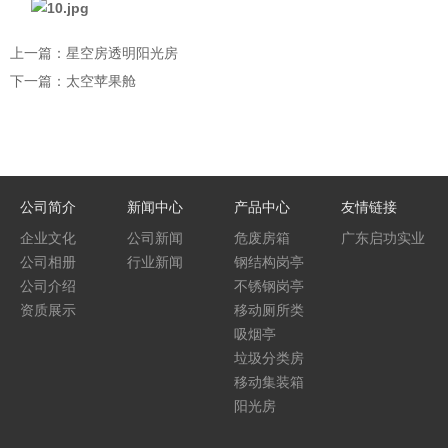
上一篇：星空房透明阳光房
下一篇：太空苹果舱
公司简介
新闻中心
产品中心
友情链接
企业文化
公司新闻
危废房箱
广东启功实业
公司相册
行业新闻
钢结构岗亭
集团
公司介绍
不锈钢岗亭
资质展示
移动厕所类
吸烟亭
垃圾分类房
移动集装箱
阳光房