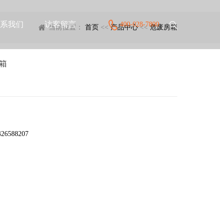
系我们
访客留言
400-028-7800
当前位置：
首页
<<
产品中心
<<
危废房箱
箱