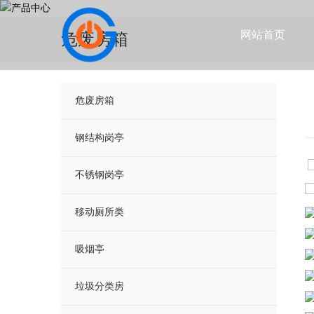
网站首页
危废房箱
危废房箱
钢结构岗亭
不锈钢岗亭
移动厕所类
吸烟亭
垃圾分类房