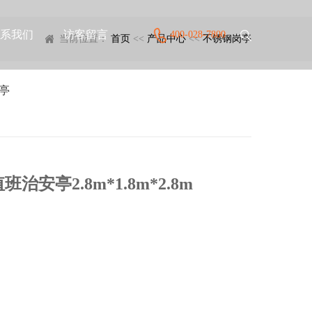
系我们
访客留言
400-028-7800
当前位置：
首页
<<
产品中心
<<
不锈钢岗亭
亭
亭2.8m*1.8m*2.8m