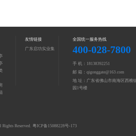
友情链接
全国统一服务热线
400-028-7800
广东启功实业集
亭
团
亭
手 机：18138392251
类
邮 箱：qigonggate@163.com
地 址：广东省佛山市南海区西樵镇
房
园1号楼
箱
ghts Reserved.
粤ICP备15088228号-173