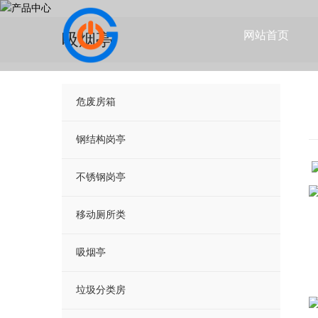
网站首页
吸烟亭
危废房箱
钢结构岗亭
不锈钢岗亭
移动厕所类
吸烟亭
垃圾分类房