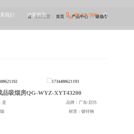
系我们
访客留言
400-028-7800
当前位置：
首页
<<
产品中心
<<
吸烟亭
烟房QG-WYZ-XYT43200
：是
品牌：广东/启功
烟
材质：镀锌钢