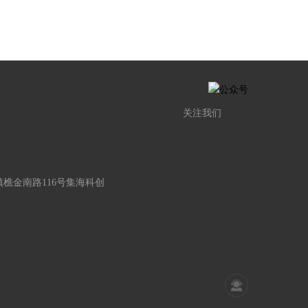
关注我们
樵金南路116号集海科创