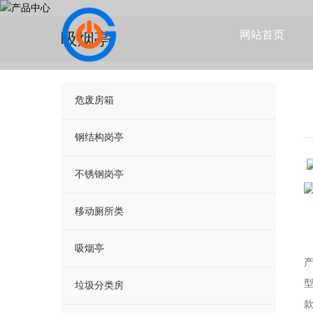
网站首页
吸烟亭
危废房箱
钢结构岗亭
不锈钢岗亭
移动厕所类
吸烟亭
型
垃圾分类房