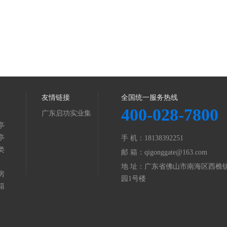
友情链接
全国统一服务热线
400-028-7800
广东启功实业集
亭
团
亭
手 机：18138392251
类
邮 箱：qigonggate@163.com
地 址：广东省佛山市南海区西樵镇
房
园1号楼
箱