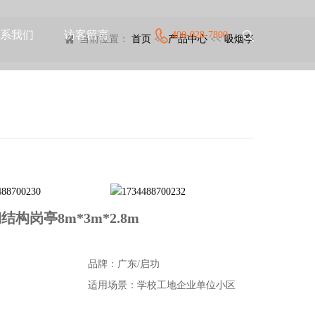
系我们
访客留言
400-028-7800
当前位置：
首页
<<
产品中心
<<
吸烟亭
岗亭8m*3m*2.8m
品牌：广东/启功
适用场景：学校工地企业单位小区