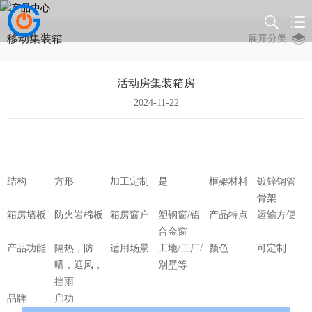
移动集装箱
展开分类
活动房集装箱房
2024-11-22
结构
方形
加工定制
是
框架材料
镀锌钢管
骨架
箱房墙板
防火岩棉板
箱房窗户
塑钢窗/铝
产品特点
运输方便
合金窗
产品功能
隔热，防
适用场景
工地/工厂/
颜色
可定制
晒，遮风，
别墅等
挡雨
品牌
启功