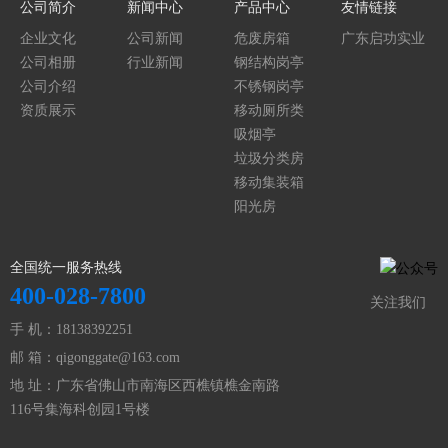
公司简介
新闻中心
产品中心
友情链接
企业文化
公司新闻
危废房箱
广东启功实业
公司相册
行业新闻
钢结构岗亭
集团
公司介绍
不锈钢岗亭
资质展示
移动厕所类
吸烟亭
垃圾分类房
移动集装箱
阳光房
全国统一服务热线
400-028-7800
关注我们
手 机：18138392251
邮 箱：qigonggate@163.com
地 址：广东省佛山市南海区西樵镇樵金南路
116号集海科创园1号楼