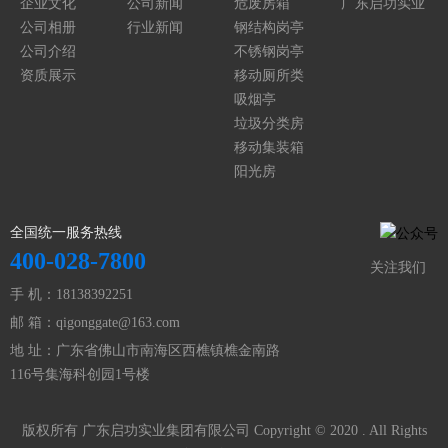
企业文化
公司新闻
危废房箱
广东启功实业
公司相册
行业新闻
钢结构岗亭
集团
公司介绍
不锈钢岗亭
资质展示
移动厕所类
吸烟亭
垃圾分类房
移动集装箱
阳光房
全国统一服务热线
400-028-7800
关注我们
手 机：18138392251
邮 箱：qigonggate@163.com
地 址：广东省佛山市南海区西樵镇樵金南路
116号集海科创园1号楼
版权所有 广东启功实业集团有限公司 Copyright © 2020 . All Rights